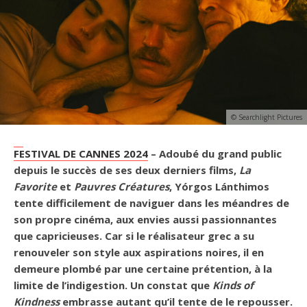
© Searchlight Pictures
mostbet az
pinko
mosbet az
pinup casino
4rabet
1 win casino
pinup
mosbet az
mosbet casino
pin up casino
pin up
1win casino
pinup
mostbet
mostbet
sweet bonanza
pinup
mostbet casino
pinco slot
pin up casino
pin up login
mostbet казино
pinco slot
mostbet
1win tr
1vın aviator
pinko casino
aviator 1 win
pinko casino
pinup uz
chicken road az
mostbet
1 win
chicken road game
FESTIVAL DE CANNES 2024
–
Adoubé du grand public
depuis le succès de ses deux derniers films,
La
Favorite
et
Pauvres Créatures
, Yórgos Lánthimos
tente difficilement de naviguer dans les méandres de
son propre cinéma, aux envies aussi passionnantes
que capricieuses. Car si le réalisateur grec a su
renouveler son style aux aspirations noires, il en
demeure plombé par une certaine prétention, à la
limite de l’indigestion. Un constat que
Kinds of
Kindness
embrasse autant qu’il tente de le repousser.