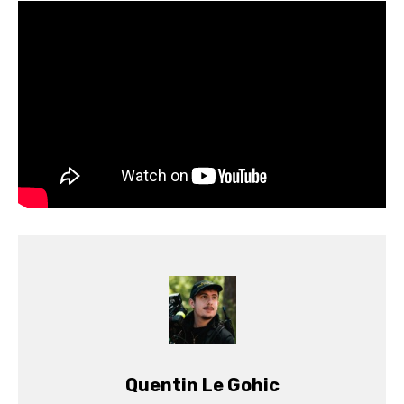
Quentin Le Gohic