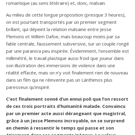
romantique (au sens littéraire) et, donc, malsain.
Au milieu de cette longue proposition (presque 3 heures),
on est pourtant transportés par un premier segment
brillant, qui dépeint la relation malsaine entre Jesse
Plemons et Willem Dafoe, mais beaucoup moins par sa
fable centrale, faussement subversive, sur un couple rongé
par une paranoïa peu inspirée. Évidemment, l’ensemble est
millimétré, le travail plastique aussi froid que joueur dans
son illustration des immersions de violence dans une
réalité effacée, mais on n’y voit finalement rien de nouveau
dans un film qui ne réinvente pas un Lánthimos plus
paresseux qu’inspiré.
C’est finalement sonné d’un ennui poli que l’on ressort
de ces trois portraits d’humanité malade. Convaincu
par un premier acte aussi dérangeant que magistral,
grâce à un Jesse Plemons incroyable, on se surprend
en chemin à ressentir le temps qui passe et son