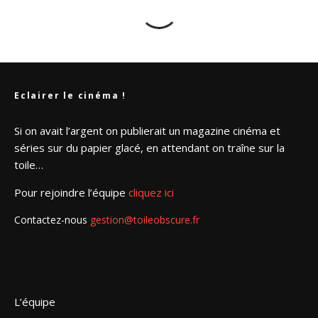
Eclairer le cinéma !
Si on avait l’argent on publierait un magazine cinéma et
séries sur du papier glacé, en attendant on traîne sur la
toile…
Pour rejoindre l’équipe
cliquez ici
Contactez-nous
gestion@toileobscure.fr
L’équipe