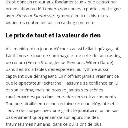
C’est donc un retour aux fondamentaux – que ce soit par
provocation ou défi envers son nouveau public – qu’il signe
avec
Kinds of Kindness
, segmenté en trois histoires
distinctes contenues par un casting commun.
Le prix de tout et la valeur de rien
À la manière d’un joueur d’échecs aussi brillant qu’agaçant,
Lánthimos se joue de son image et de celle de son casting
de renom (Emma Stone, Jesse Plemons, Willem Dafoe)
dans ses trois fables désespérées, au rythme aussi
captivant que dérangeant. En n’offrant jamais vraiment ce
que le spectateur recherche, il assume sa confiance en lui
et son cinéma, mais ne pousse jamais ses scènes
cauchemardesques dans leurs derniers retranchements.
Toujours tiraillé entre une certaine retenue élégante et
l’envie de choquer avec une gratuité jubilatoire, on ne sait
pas vraiment quoi penser de son approche des
traumatismes humains, dans ce qu’ils ont de plus