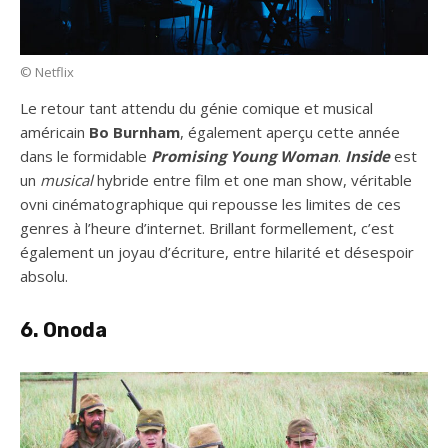
© Netflix
Le retour tant attendu du génie comique et musical
américain
Bo Burnham
, également aperçu cette année
dans le formidable
Promising Young Woman
.
Inside
est
un
musical
hybride entre film et one man show, véritable
ovni cinématographique qui repousse les limites de ces
genres à l’heure d’internet. Brillant formellement, c’est
également un joyau d’écriture, entre hilarité et désespoir
absolu.
6. Onoda