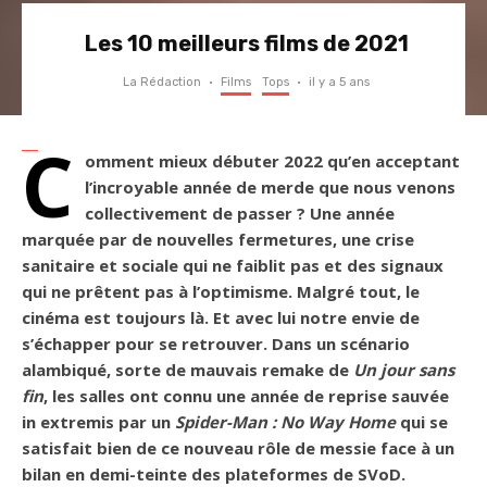
Les 10 meilleurs films de 2021
La Rédaction
·
Films
Tops
·
il y a 5 ans
C
farabet casino online
mostbet
mosbet casino
pinko
pin up kz
1 win casino
pinup azerbaycan
mostbet casino
pinup
1win casino
1win yüklə
pin up casino
mostbet
pinup
1 win india
mosbets casino
chicken road game
pinko
sweet bonanza
mosbet
mostbet az
1win
1 win aviator
пинко
sweet bonanza slot
aviator
chicken road game
pinco casino
licky jet
mostbet
pinco
mostbet kz
1win turkey
pin up casino uz
omment mieux débuter 2022 qu’en acceptant
l’incroyable année de merde que nous venons
collectivement de passer ? Une année
marquée par de nouvelles fermetures, une crise
sanitaire et sociale qui ne faiblit pas et des signaux
qui ne prêtent pas à l’optimisme. Malgré tout, le
cinéma est toujours là. Et avec lui notre envie de
s’échapper pour se retrouver. Dans un scénario
alambiqué, sorte de mauvais remake de
Un jour sans
fin
, les salles ont connu une année de reprise sauvée
in extremis par un
Spider-Man : No Way Home
qui se
satisfait bien de ce nouveau rôle de messie face à un
bilan en demi-teinte des plateformes de SVoD.