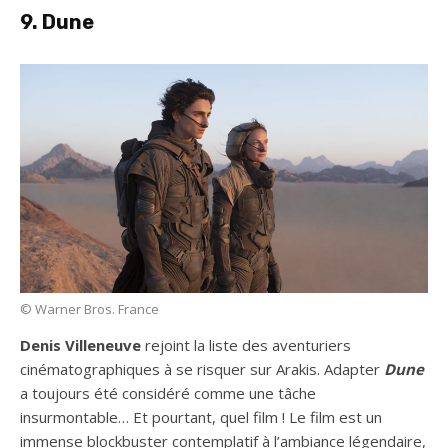
9. Dune
© Warner Bros. France
Denis Villeneuve
rejoint la liste des aventuriers
cinématographiques à se risquer sur Arakis. Adapter
Dune
a toujours été considéré comme une tâche
insurmontable… Et pourtant, quel film ! Le film est un
immense blockbuster contemplatif à l’ambiance légendaire,