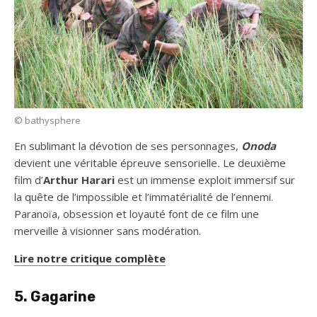
© bathysphere
En sublimant la dévotion de ses personnages,
Onoda
devient une véritable épreuve sensorielle
.
Le deuxième
film d’
Arthur Harari
est un immense exploit immersif sur
la quête de l’impossible et l’immatérialité de l’ennemi.
Paranoïa, obsession et loyauté font de ce film une
merveille à visionner sans modération.
Lire notre critique complète
5. Gagarine