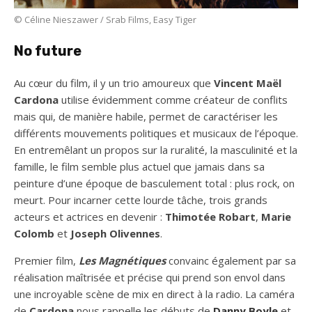
© Céline Nieszawer / Srab Films, Easy Tiger
No future
Au cœur du film, il y un trio amoureux que
Vincent Maël
Cardona
utilise évidemment comme créateur de conflits
mais qui, de manière habile, permet de caractériser les
différents mouvements politiques et musicaux de l’époque.
En entremêlant un propos sur la ruralité, la masculinité et la
famille, le film semble plus actuel que jamais dans sa
peinture d’une époque de basculement total : plus rock, on
meurt. Pour incarner cette lourde tâche, trois grands
acteurs et actrices en devenir :
Thimotée Robart
,
Marie
Colomb
et
Joseph Olivennes
.
Premier film,
Les Magnétiques
convainc également par sa
réalisation maîtrisée et précise qui prend son envol dans
une incroyable scène de mix en direct à la radio. La caméra
de
Cardona
nous rappelle les débuts de
Danny Boyle
et