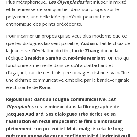
Plus métaphorique,
Les Olympiades
fait infuser la mixité
et la jeunesse de son quartier dans son propos sur le
polyamour, une belle idée qui n’était pourtant pas
antinomique des points précédents.
Pour incarner un propos qui se veut plus moderne que ce
que les dialogues laissent paraître,
Audiard
fait le choix de
la jeunesse. Révélation du film,
Lucie Zhang
donne la
réplique à
Makita Samba
et
Noémie Merlant
. Un trio qui
fonctionne à merveille dans ce qu’il a d’attachant et
d’agaçant, car de ces trois personnages distincts va naître
une alchimie communicative embellie par la bande-originale
électrisante de
Rone
.
Réjouissant dans sa fougue communicative
, Les
Olympiades
reste mineur dans la filmographie de
Jacques Audiard
.
Ses dialogues très écrits et sa
réalisation en recul empêchent le film d’embrasser
pleinement son potentiel. Mais malgré cela, le long-
métrage
gagne de cette confidentialité l’intimité qu’il