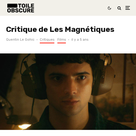
Critique de Les Magnétiques
Quentin Le Gohic
·
Critiques
Films
·
il y a 5 ans