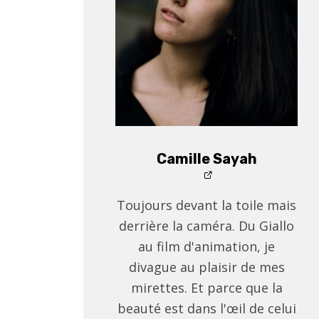
Camille Sayah
Toujours devant la toile mais
derrière la caméra. Du Giallo
au film d'animation, je
divague au plaisir de mes
mirettes. Et parce que la
beauté est dans l'œil de celui