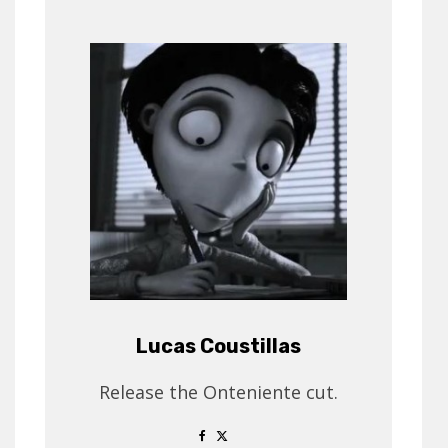
Lucas Coustillas
Release the Onteniente cut.