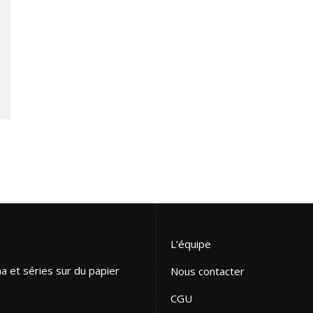
L’équipe
ma et séries sur du papier
Nous contacter
CGU