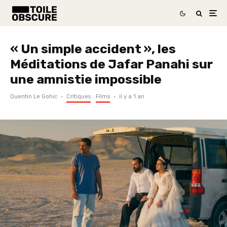
« Un simple accident », les
Méditations de Jafar Panahi sur
une amnistie impossible
Quentin Le Gohic
·
Critiques
Films
·
il y a 1 an