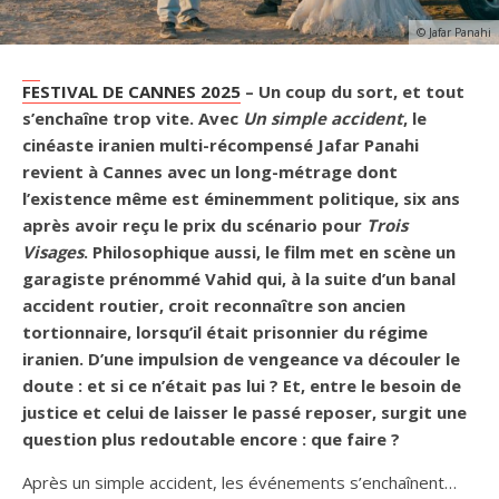
© Jafar Panahi
mosbet
mostbet
pin-up kz
mostbet az
1win casino
pinco slot
pin up casino
pinup azerbaycan
pinup
1vin
1 win az
pin up uzbekistan
1 win casino
mosbet
1 win
1win casino
sweet bonanza
chicken road game
1 win
pinup
aviator 1 win
sweet bonanza casino
pin up casino
pinko casino
snai casino
1win
snai giochi
казино мостбет
lackybet
4 rabet
1win tr
mosbet
pinap
mostbet казино
FESTIVAL DE CANNES 2025
– Un coup du sort, et tout
s’enchaîne trop vite. Avec
Un simple accident
, le
cinéaste iranien multi-récompensé Jafar Panahi
revient à Cannes avec un long-métrage dont
l’existence même est éminemment politique, six ans
après avoir reçu le prix du scénario pour
Trois
Visages
. Philosophique aussi, le film met en scène un
garagiste prénommé Vahid qui, à la suite d’un banal
accident routier, croit reconnaître son ancien
tortionnaire, lorsqu’il était prisonnier du régime
iranien. D’une impulsion de vengeance va découler le
doute : et si ce n’était pas lui ? Et, entre le besoin de
justice et celui de laisser le passé reposer, surgit une
question plus redoutable encore : que faire ?
Après un simple accident, les événements s’enchaînent…