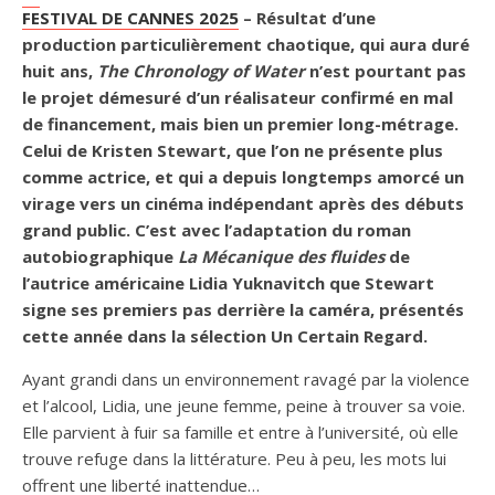
mostbet az
pin up casino
pinup az
mostbet az
4rabet login
mostbet
pin up
pinup
pinco casino
1win uz
pinup az
1win casino
1win casino
mostbet casino
mosbet casino
mostbet casino
chicken road game
mostbet казино
pinup
sweet bonanza
pinup casino
sweet bonanza casino
aviator game
sweet bonanza casino
пинко
pinup
pin up
pin up az
mostbet online
mostbet casino
luckyjet
pinko
1 win aviator
pin up login
FESTIVAL DE CANNES 2025
– Résultat d’une
production particulièrement chaotique, qui aura duré
huit ans,
The Chronology of Water
n’est pourtant pas
le projet démesuré d’un réalisateur confirmé en mal
de financement, mais bien un premier long-métrage.
Celui de Kristen Stewart, que l’on ne présente plus
comme actrice, et qui a depuis longtemps amorcé un
virage vers un cinéma indépendant après des débuts
grand public. C’est avec l’adaptation du roman
autobiographique
La Mécanique des fluides
de
l’autrice américaine Lidia Yuknavitch que Stewart
signe ses premiers pas derrière la caméra, présentés
cette année dans la sélection Un Certain Regard.
Ayant grandi dans un environnement ravagé par la violence
et l’alcool, Lidia, une jeune femme, peine à trouver sa voie.
Elle parvient à fuir sa famille et entre à l’université, où elle
trouve refuge dans la littérature. Peu à peu, les mots lui
offrent une liberté inattendue…