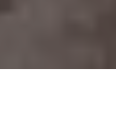
S
’il est bien un mythe adapté et réadapté à travers
les âges, c’est bien les
légendes Arthuriennes
. De
ces nombreux récits écrits aux alentours du XIIème
siècle par des moines et d’autres auteurs comme
Chrétien de Troyes
, on a fait des séries TV (
Kaamelott
ou
Merlin
), des jeux-vidéos (
Dark Age of Camelot
), des