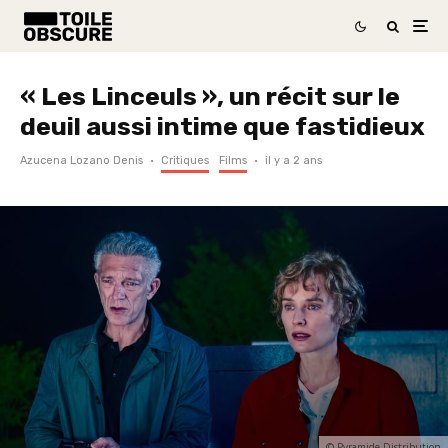
« Les Linceuls », un récit sur le
deuil aussi intime que fastidieux
Azucena Lozano Denis
·
Critiques
Films
·
il y a 2 ans
© Pyramide Distribution