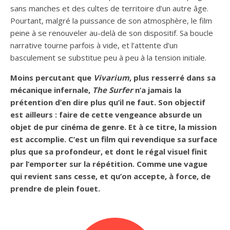
sans manches et des cultes de territoire d’un autre âge.
Pourtant, malgré la puissance de son atmosphère, le film
peine à se renouveler au-delà de son dispositif. Sa boucle
narrative tourne parfois à vide, et l’attente d’un
basculement se substitue peu à peu à la tension initiale.
Moins percutant que
Vivarium
, plus resserré dans sa
mécanique infernale,
The Surfer
n’a jamais la
prétention d’en dire plus qu’il ne faut. Son objectif
est ailleurs : faire de cette vengeance absurde un
objet de pur cinéma de genre. Et à ce titre, la mission
est accomplie. C’est un film qui revendique sa surface
plus que sa profondeur, et dont le régal visuel finit
par l’emporter sur la répétition. Comme une vague
qui revient sans cesse, et qu’on accepte, à force, de
prendre de plein fouet.