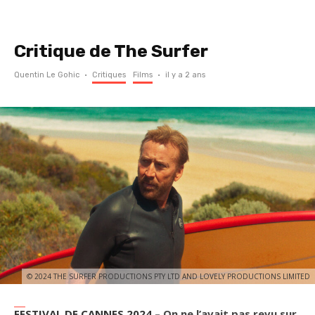
Critique de The Surfer
Quentin Le Gohic
·
Critiques
Films
·
il y a 2 ans
© 2024 THE SURFER PRODUCTIONS PTY LTD AND LOVELY PRODUCTIONS LIMITED
mostbet
pin-up
pin up
1 win casino
mosbet casino
mostbet casino
mosbet casino
pinco casino
pinup casino
1win casino
pin up casino
mostbet casino
pin up az
mostbet casino
pin up
mostbet casino
pinko casino
aviator
1win
pinap
pinup az
mostbet az
luck jet
mostbet casino
1vın aviator
pin up uz
luckyjet
pinco
snai casino
mosbet az
1 win casino
sweet bonanza casino
mostbet uz
4r bet
FESTIVAL DE CANNES 2024
– On ne l’avait pas revu sur