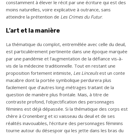
constamment à élever le récit par une écriture qui est des
moins naturelles, voire explicative à outrance, sans
atteindre la prétention de
Les Crimes du Futur
.
L’art et la manière
La thématique du complot, entremêlée avec celle du deuil,
est particulièrement pertinente dans une époque marquée
par une pandémie et l’augmentation de la défiance vis-à-
vis de la médecine traditionnelle. Tout en restant une
proposition fortement intimiste,
Les Linceuls
est un conte
macabre dont la portée symbolique perdurera plus
facilement que d’autres long-métrages traitant de la
question de manière plus frontale. Mais, à titre de
contraste profond, l’objectification des personnages
féminins est déjà dépassée. Si la thématique des corps est
chère à Cronenberg et ici vaisseau du deuil et de ses
réalités inavouables, l’écriture des personnages féminins
tourne autour du désespoir qui les jette dans les bras du