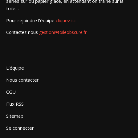
séries sur du papier glacé, en attendant on traîne sur la
toile…
Pour rejoindre l’équipe
cliquez ici
Contactez-nous
gestion@toileobscure.fr
L’équipe
Nous contacter
CGU
Flux RSS
Sitemap
Se connecter