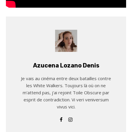
Azucena Lozano Denis
Je vais au cinéma entre deux batailles contre
les White Walkers. Toujours là où on ne
m'attend pas, j'ai rejoint Toile Obscure par
esprit de contradiction. Vi veri veniversum
vivus vici.