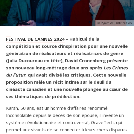
© Pyramide Distribution
mosbet
pinup az
mosbet az
pin up az
mostbet casino
pin-up kz
pinco slot
1 win casino
mostbet
1win casino
1 win india
1 win
1 win
mosbet
mosbet casino
sweet bonanza casino
mosbet casino
1win oyna
lucky jet slot
4abet
пинко
pin up uzbekistan
snai aviator
pinco casino
snai casino
sweet bonanza
pinko casino
pinko
pin up uz
1win
pinap
aviator game
pinco slot
chicken road
FESTIVAL DE CANNES 2024
–
Habitué de la
compétition et source d’inspiration pour une nouvelle
génération de réalisateurs et réalisatrices de genre
(Julia Ducournau en tête), David Cronenberg présente
son nouveau long-métrage deux ans après
Les Crimes
du Futur
, qui avait divisé les critiques. Cette nouvelle
proposition mêle un récit intime sur le deuil du
cinéaste canadien et une nouvelle plongée au cœur de
ses thématiques de prédilection.
Karsh, 50 ans, est un homme d’affaires renommé.
Inconsolable depuis le décès de son épouse, il invente un
système révolutionnaire et controversé, GraveTech, qui
permet aux vivants de se connecter à leurs chers disparus