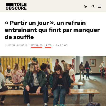
« Partir un jour », un refrain
entraînant qui finit par manquer
de souffle
Quentin Le Gohic
·
Critiques
Films
·
il y a 1 an