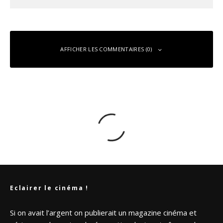
AFFICHER LES COMMENTAIRES (0)
Eclairer le cinéma !
Si on avait l’argent on publierait un magazine cinéma et