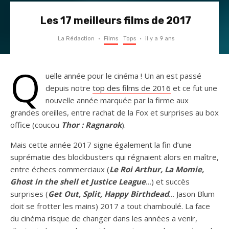
Les 17 meilleurs films de 2017
La Rédaction
·
Films
Tops
·
il y a 9 ans
Q
uelle année pour le cinéma ! Un an est passé
depuis notre
top des films de 2016
et ce fut une
nouvelle année marquée par la firme aux
grandes oreilles, entre rachat de la Fox et surprises au box
office (coucou
Thor : Ragnarok
).
Mais cette année 2017 signe également la fin d’une
suprématie des blockbusters qui régnaient alors en maître,
entre échecs commerciaux (
Le Roi Arthur, La Momie,
Ghost in the shell et Justice League
…) et succès
surprises (
Get Out, Split, Happy Birthdead
… Jason Blum
doit se frotter les mains) 2017 a tout chamboulé. La face
du cinéma risque de changer dans les années a venir,