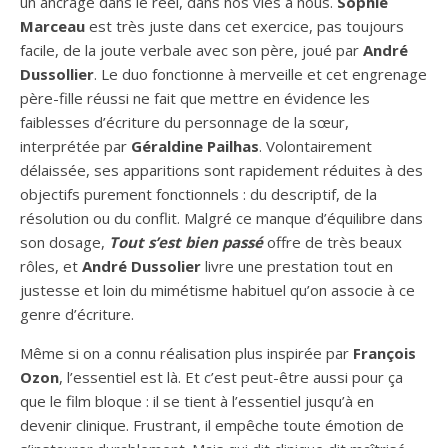
un ancrage dans le réel, dans nos vies à nous.
Sophie
Marceau
est très juste dans cet exercice, pas toujours
facile, de la joute verbale avec son père, joué par
André
Dussollier
. Le duo fonctionne à merveille et cet engrenage
père-fille réussi ne fait que mettre en évidence les
faiblesses d’écriture du personnage de la sœur,
interprétée par
Géraldine Pailhas
. Volontairement
délaissée, ses apparitions sont rapidement réduites à des
objectifs purement fonctionnels : du descriptif, de la
résolution ou du conflit. Malgré ce manque d’équilibre dans
son dosage,
Tout s’est bien passé
offre de très beaux
rôles, et
André Dussolier
livre une prestation tout en
justesse et loin du mimétisme habituel qu’on associe à ce
genre d’écriture.
Même si on a connu réalisation plus inspirée par
François
Ozon
, l’essentiel est là. Et c’est peut-être aussi pour ça
que le film bloque : il se tient à l’essentiel jusqu’à en
devenir clinique. Frustrant, il empêche toute émotion de