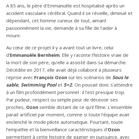
A 85 ans, le père d’Emmanuèle est hospitalisé après un
accident vasculaire cérébral. Quand il se réveille, diminué et
dépendant, cet homme curieux de tout, aimant
passionnément la vie, demande à sa fille de l’aider à
mourir.
Au cœur de ce projet il y a avant tout un livre, celui
d’
Emmanuèle Bernheim
. Elle y raconte l’histoire vraie de
la mort de son père, qu’elle a assisté dans sa démarche.
Décédée en 2017, elle avait déjà collaboré à plusieurs
reprise avec
François Ozon
sur les scénarios de
Sous le
sable
,
Swimming
Pool
et
5×2
.
On pouvait donc s’attendre
à un film profondément personnel : il l’est presque trop.
Par pudeur, respect ou simple peur de décevoir ses
proches,
Ozon
semble distant de ce qu’il filme. L’ensemble
parait artificiel par moment, comme si toute l’équipe avait
enclenché le mode pilote automatique. Pourtant, toute
l’empathie et la bienveillance caractéristiques d’
Ozon
permettent à cette histoire de gagner en puissance, avec