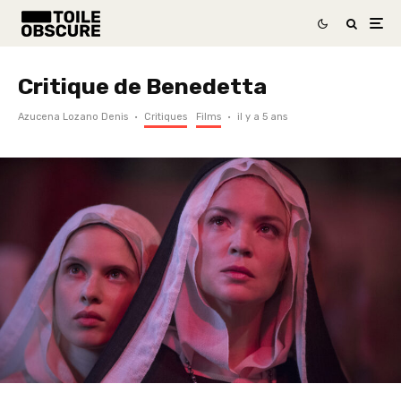
Critique de Benedetta
Azucena Lozano Denis
·
Critiques
Films
·
il y a 5 ans