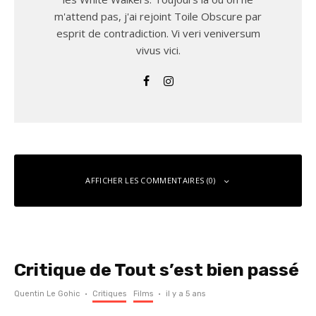
m'attend pas, j'ai rejoint Toile Obscure par
esprit de contradiction. Vi veri veniversum
vivus vici.
AFFICHER LES COMMENTAIRES (0)
Laisser un commentaire
Critique de Tout s’est bien passé
Vous devez
vous connecter
pour publier un commentaire.
Quentin Le Gohic
·
Critiques
Films
·
il y a 5 ans