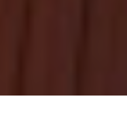
L
‘exorcisme au cinéma a tendance à ennuyer, tout
comme les histoires de maisons hantées, dès que
les mêmes recettes usées depuis des années