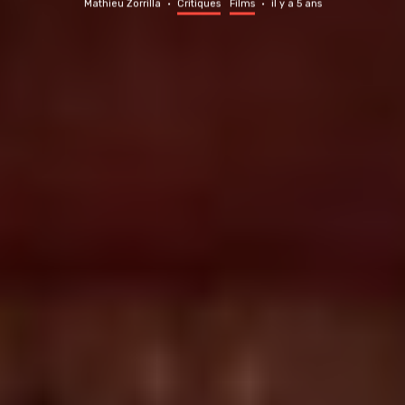
Mathieu Zorrilla
·
Critiques
Films
·
il y a 5 ans