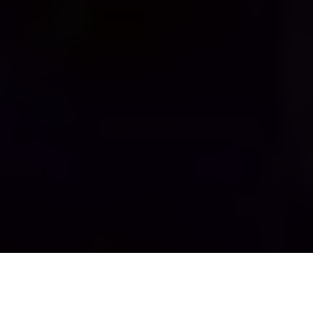
[v
c_message color= »success »]Cet article est
garanti 100% sans spoiler ![/vc_message]