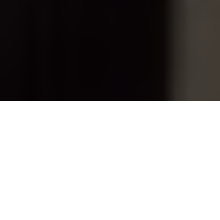
M
a
tthew Vaughn
s’est rapidement fait
connaitre à Hollywood après son premier film,
Layer Cake
, en 2004 . Mais si le nom de
Vaughn
est familier du grand public cela est surtout lié à
ses deux grands succès du film d’action des années 2010 :
Kick Ass
et
Kingsman : Services Secrets
mais également
pour son très réussi
X-Men : Le Commencement.
À l’inverse de
Kick Ass 2,
où il n’avait que la casquette de