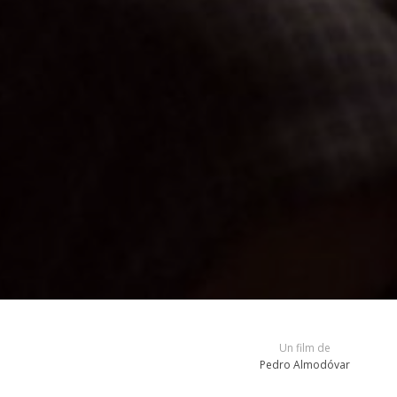
Un film de
Pedro Almodóvar