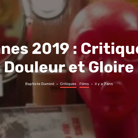
nes 2019 : Critiqu
Douleur et Gloire
Baptiste Duminil
·
Critiques
Films
·
il y a 7 ans