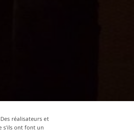
 Des réalisateurs et
 s’ils ont font un