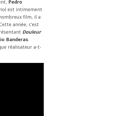
ent,
Pedro
gnol est intimement
nombreux film, il a
Cette année, c’est
 présentant
Douleur
io Banderas
.
que réalisateur a-t-