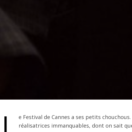
L
e Festival de Cannes a ses petits chouchous.
réalisatrices immanquables, dont on sait que