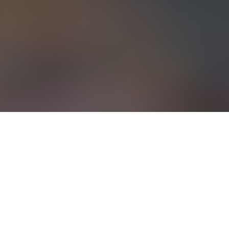
L
e cinéma traverse une crise sans précédent
depuis plus d’un an maintenant, mais face aux
annulations et re-programmations en cascade,
tous les films ne sont pas logés à la même enseigne
et le cinéma d’animation semble encore plus isolé qu’à
l’habitude. Avec un paternalisme assumé et un mépris
à peine camouflé, le genre souffre constamment des
cases qu’on lui attribue, que cela soit pour l’associer