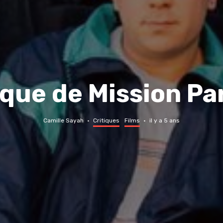
ique de Mission Pa
Camille Sayah
·
Critiques
Films
·
il y a 5 ans