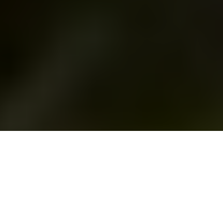
T
he Dead Don’t Die
est le nouveau film du brillant
réalisateur
Jim Jarmusch
et s’il y a un film à mettre
sous le feu des projecteurs actuellement, c’est
celui-là. En effet, on doit pouvoir dire sans être trop
chauvin que presque tous les yeux de cinéphiles du monde
entier sont rivés sur Cannes et son festival où la quasi