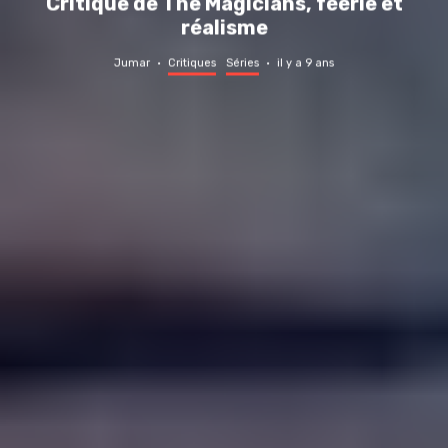
Critique de The Magicians, féérie et
réalisme
Jumar
·
Critiques
Séries
·
il y a 9 ans