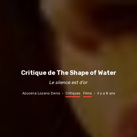
Critique de The Shape of Water
Le silence est d'or
Azucena Lozano Denis
·
Critiques
Films
·
il y a 8 ans