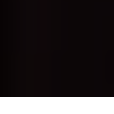
C
omment aborder un film au parcours si singulier ?
Car sans s’aventurer sur le terrain des