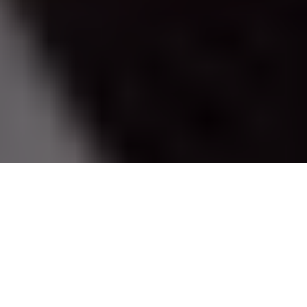
P
lusieurs mois après
la dernière chronique
du
Cinésériephile hater
, il est enfin temps de faire
son retour. Et quoi de mieux que de réapparaître
en tant que trash talker en critiquant
une comédie
française
?
Alors qu’un certain
Trump
est arrivé au pouvoir aux États-
Unis provoquant de nombreuses manifestations pour les