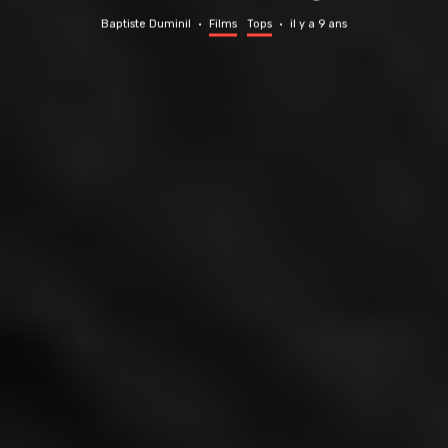
Baptiste Duminil
·
Films
Tops
·
il y a 9 ans