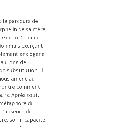
 le parcours de
rphelin de sa mère,
 Gendo. Celui-ci
tion mais exerçant
riblement anxiogène
 au long de
de substitution. Il
 nous amène au
i montre comment
urs. Après tout,
e métaphore du
t l’absence de
ère, son incapacité