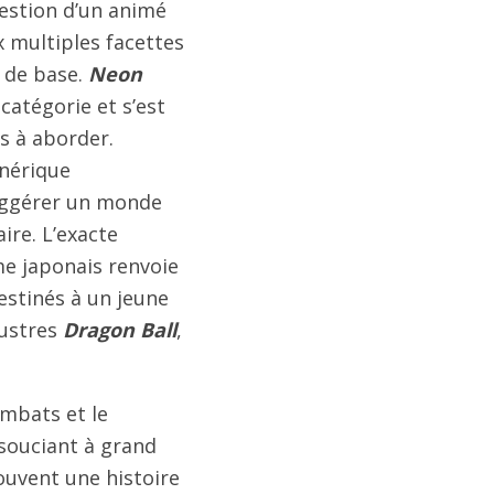
question d’un animé
 multiples facettes
n de base.
Neon
catégorie et s’est
s à aborder.
énérique
uggérer un monde
ire. L’exacte
me japonais renvoie
stinés à un jeune
lustres
Dragon Ball
,
ombats et le
nsouciant à grand
ouvent une histoire