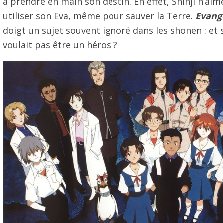
à prendre en main son destin. En effet, Shinji n’aim
utiliser son Eva, même pour sauver la Terre.
Evang
doigt un sujet souvent ignoré dans les shonen : et s
voulait pas être un héros ?