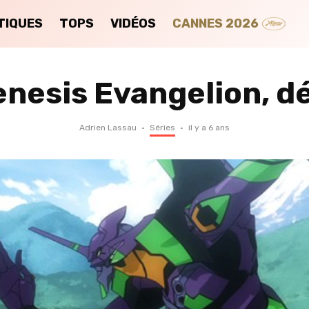
TIQUES
TOPS
VIDÉOS
CANNES 2026
enesis Evangelion, d
Adrien Lassau
·
Séries
·
il y a 6 ans