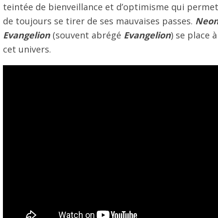
teintée de bienveillance et d’optimisme qui perme
de toujours se tirer de ses mauvaises passes.
Neon
Evangelion
(souvent abrégé
Evangelion
) se place 
cet univers.