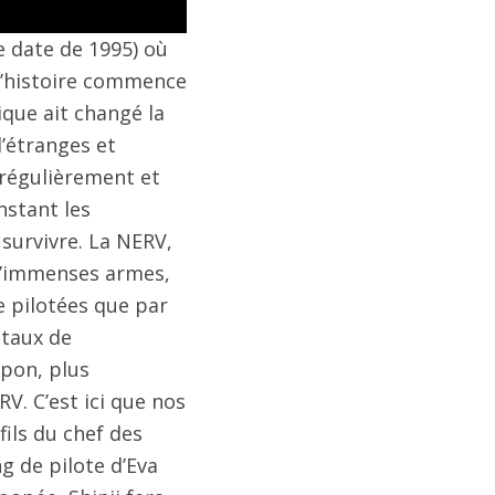
ie date de 1995) où
 L’histoire commence
que ait changé la
’étranges et
régulièrement et
nstant les
survivre. La NERV,
 d’immenses armes,
e pilotées que par
 taux de
apon, plus
V. C’est ici que nos
 fils du chef des
g de pilote d’Eva