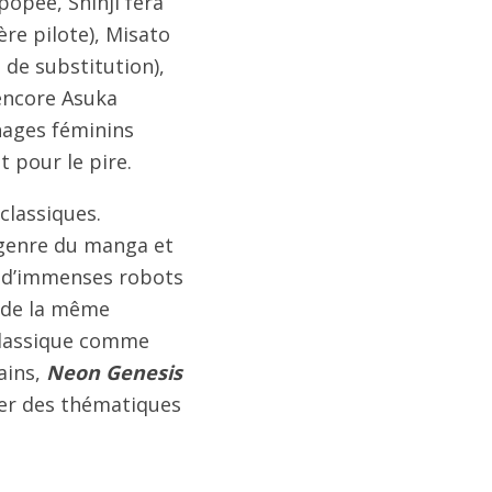
opée, Shinji fera
re pilote), Misato
 de substitution),
 encore Asuka
nnages féminins
t pour le pire.
classiques.
-genre du manga et
ù d’immenses robots
 de la même
 classique comme
ains,
Neon Genesis
uer des thématiques