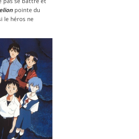
e pas se battre et
elion
pointe du
i le héros ne