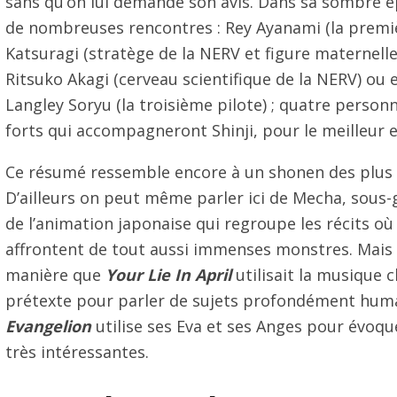
sans qu’on lui demande son avis. Dans sa sombre ép
de nombreuses rencontres : Rey Ayanami (la premiè
Katsuragi (stratège de la NERV et figure maternelle
Ritsuko Akagi (cerveau scientifique de la NERV) ou
Langley Soryu (la troisième pilote) ; quatre perso
forts qui accompagneront Shinji, pour le meilleur e
Ce résumé ressemble encore à un shonen des plus 
D’ailleurs on peut même parler ici de Mecha, sous
de l’animation japonaise qui regroupe les récits o
affrontent de tout aussi immenses monstres. Mais
manière que
Your Lie In April
utilisait la musique
prétexte pour parler de sujets profondément hum
Evangelion
utilise ses Eva et ses Anges pour évoq
très intéressantes.