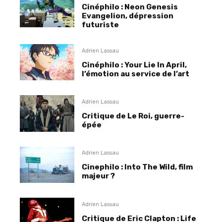
Cinéphilo : Neon Genesis
Evangelion, dépression
futuriste
Adrien Lassau
Cinéphilo : Your Lie In April,
l’émotion au service de l’art
Adrien Lassau
Critique de Le Roi, guerre-
épée
Adrien Lassau
Cinephilo : Into The Wild, film
majeur ?
Adrien Lassau
Critique de Eric Clapton : Life