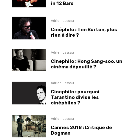
in 12 Bars
Adrien Lassau
Cinéphilo : Tim Burton, plus
rien à dire ?
Adrien Lassau
Cinephilo : Hong Sang-soo, un
cinéma dépouillé ?
Adrien Lassau
Cinephilo : pourquoi
Tarantino divise les
cinéphiles ?
Adrien Lassau
Cannes 2018 : Critique de
Dogman