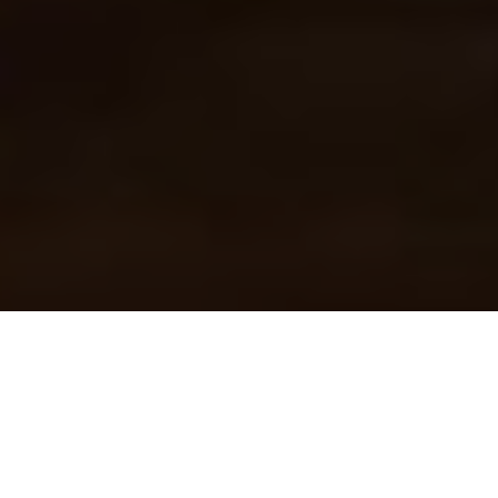
J
ia Zhangke
n’en est pas à son coup d’essai à Cannes.
Son précédent film,
Au-delà des montagnes
, avait
déjà connu la sélection au festival, recueillant une
petite notoriété et un certain succès critique. Alors lorsque
cette année, le réalisateur chinois remet le couvert avec
son actrice fétiche
Zhao Tao
, on a de quoi espérer aussi