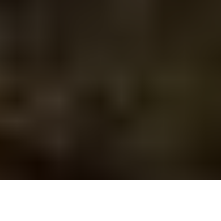
D
epuis la fin des années 90, la saga
Jurassic
Park
reste une oeuvre énigmatique dans le