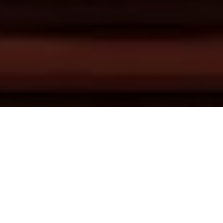
S
électionné à la dernière cérémonie des Oscars
dans la catégorie « Meilleur Film D’Animation », puis
récompensé quelques mois plus tard au Festival
d’Annecy ( « Prix du Public » et « Prix du jury » ),
Parvana,
une enfance en Afghanistan
est le second long-métrage
d’animation réalisé par
Nora Twomey
. Après s’être
intéressée au folklore irlandais dans
Brendan et le Secret
de Kells
(2009),
Nora Twomey
dépeint cette fois-ci le