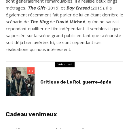
sont généralement remarquables. Il a réalisé deux longs
métrages,
The Gift
(2015) et
Boy Erased
(2019). Il a
également récemment fait parler de lui en étant derrière le
scénario de
The King
de
David Michod
, qu’on ne saurait
cependant qualifier de film indépendant. Il semblerait que
sa percée sur la scène grand public en tant que scénariste
soit déjà bien avérée. Ici, ce sont cependant ses
réalisations qui nous intéressent.
Voir aussi
3.5
Critique de Le Roi, guerre-épée
Cadeau venimeux