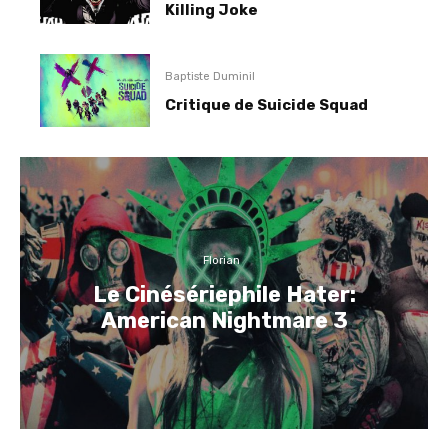
Killing Joke
Baptiste Duminil
Critique de Suicide Squad
Florian
Le Cinésériephile Hater:
American Nightmare 3