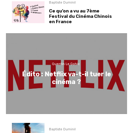
Baptiste Duminil
Ce qu’on a vu au 7ème
Festival du Cinéma Chinois
en France
Quentin Le Gohic
Édito : Netflix va-t-il tuer le
cinéma ?
Baptiste Duminil