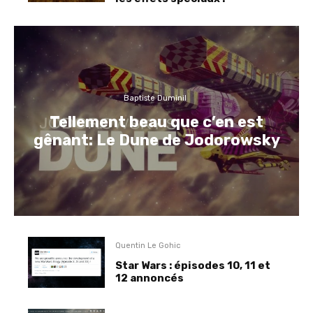
Baptiste Duminil
Tellement beau que c’en est
gênant: Le Dune de Jodorowsky
Quentin Le Gohic
Star Wars : épisodes 10, 11 et
12 annoncés