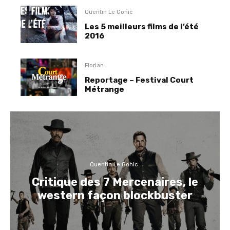
Quentin Le Gohic
Les 5 meilleurs films de l’été
2016
Florian
Reportage – Festival Court
Métrange
Quentin Le Gohic
Critique des 7 Mercenaires, le
western façon blockbuster