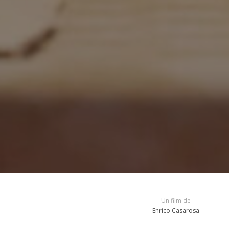
Un film de
Enrico Casarosa